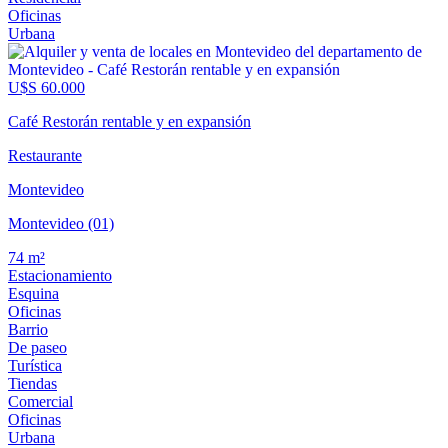
Oficinas
Urbana
U$S 60.000
Café Restorán rentable y en expansión
Restaurante
Montevideo
Montevideo (01)
74 m²
Estacionamiento
Esquina
Oficinas
Barrio
De paseo
Turística
Tiendas
Comercial
Oficinas
Urbana