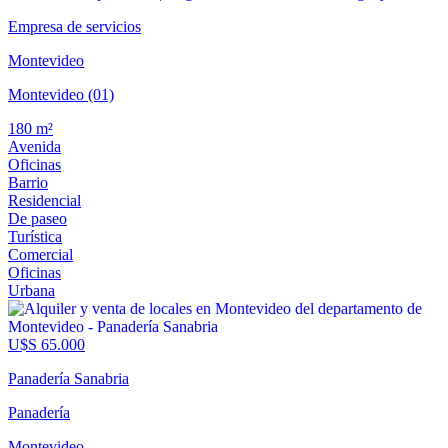
Empresa de servicios
Montevideo
Montevideo (01)
180 m²
Avenida
Oficinas
Barrio
Residencial
De paseo
Turística
Comercial
Oficinas
Urbana
U$S 65.000
Panadería Sanabria
Panadería
Montevideo