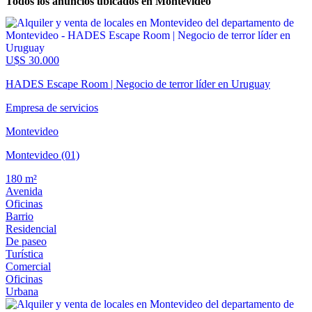
Todos los anuncios ubicados en Montevideo
U$S 30.000
HADES Escape Room | Negocio de terror líder en Uruguay
Empresa de servicios
Montevideo
Montevideo (01)
180 m²
Avenida
Oficinas
Barrio
Residencial
De paseo
Turística
Comercial
Oficinas
Urbana