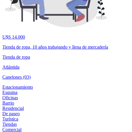
U$S 14.000
Tienda de ropa, 10 años trabajando y llena de mercadería
Tienda de ropa
Atlántida
Canelones (03)
Estacionamiento
Esquina
Oficinas
Barrio
Residencial
De paseo
Turística
Tiendas
Comercial