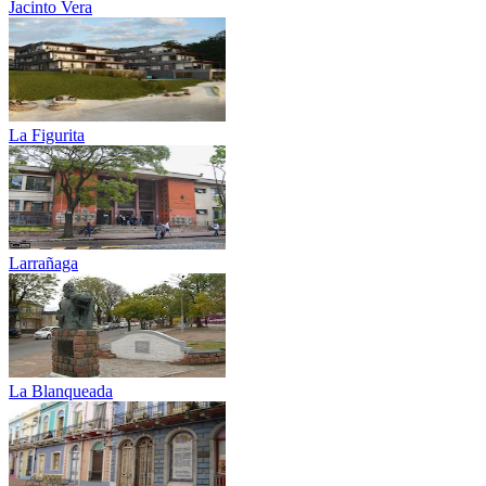
Jacinto Vera
La Figurita
Larrañaga
La Blanqueada