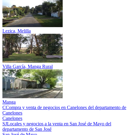
Lezica, Melilla
Villa García, Manga Rural
Manga
C
Compra y venta de negocios en Canelones del departamento de
Canelones
Canelones
SJ
Locales y negocios a la venta en San José de Mayo del
departamento de San José
San José de Mayo