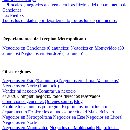
LP
Locales y negocios a la venta en Las Piedras del departamento de
Canelones
Las Piedras
Todos los ciudades por departemento
Todos los departamentos
Departamentos de la región Metropolitana
Negocios en Canelones
(6 anuncios)
Negocios en Montevideo
(30
anuncios)
Negocios en San José
(1 anuncio)
Otras regiones
Negocios en Este
(9 anuncios)
Negocios en Litoral
(4 anuncios)
Negocios en Norte
(1 anuncio)
Vender mi negocio
Comprar un negocio
© 2026 Compratunegocio, todos derechos reservados
Condiciones generales
Quienes somos
Blog
Explore los anuncios por regíon
Explore los anuncios por
departamento
Explore los anuncios por ciudad
Mapa del sitio
Negocios en Metropolitana
Negocios en Este
Negocios en Litoral
Negocios en Norte
Negocios en Montevideo
Negocios en Maldonado
Negocios en