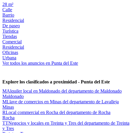
28 m²
Calle
Barrio
Residencial
De paseo
Turística
Tiendas
Comercial
Residencial
Oficinas
Urbana
Ver todos los anuncios en Punta del Este
Explore los clasificados a proximidad - Punta del Este
M
Alquiler local en Maldonado del departamento de Maldonado
Maldonado
M
Llave de comercios en Minas del departamento de Lavalleja
Minas
R
Local commercial en Rocha del departamento de Rocha
Rocha
TT
Negocios y locales en Treinta y Tres del departamento de Treinta
y Tres