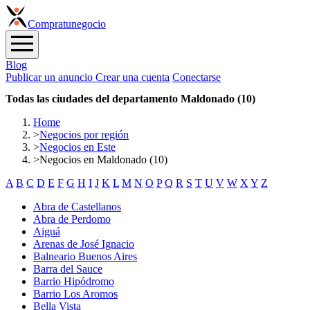
Compra
tunegocio
Blog
Publicar un anuncio
Crear una cuenta
Conectarse
Todas las ciudades del departamento Maldonado (10)
Home
>
Negocios por región
>
Negocios en Este
>
Negocios en Maldonado (10)
A
B
C
D
E
F
G
H
I
J
K
L
M
N
O
P
Q
R
S
T
U
V
W
X
Y
Z
Abra de Castellanos
Abra de Perdomo
Aiguá
Arenas de José Ignacio
Balneario Buenos Aires
Barra del Sauce
Barrio Hipódromo
Barrio Los Aromos
Bella Vista