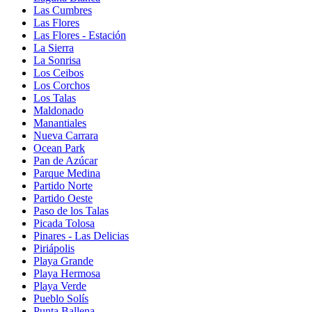
Las Cumbres
Las Flores
Las Flores - Estación
La Sierra
La Sonrisa
Los Ceibos
Los Corchos
Los Talas
Maldonado
Manantiales
Nueva Carrara
Ocean Park
Pan de Azúcar
Parque Medina
Partido Norte
Partido Oeste
Paso de los Talas
Picada Tolosa
Pinares - Las Delicias
Piriápolis
Playa Grande
Playa Hermosa
Playa Verde
Pueblo Solís
Punta Ballena