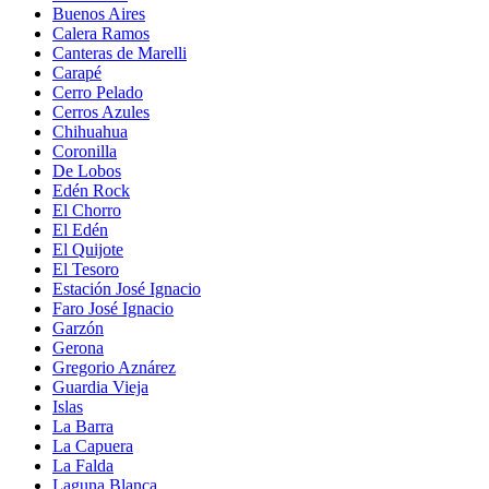
Buenos Aires
Calera Ramos
Canteras de Marelli
Carapé
Cerro Pelado
Cerros Azules
Chihuahua
Coronilla
De Lobos
Edén Rock
El Chorro
El Edén
El Quijote
El Tesoro
Estación José Ignacio
Faro José Ignacio
Garzón
Gerona
Gregorio Aznárez
Guardia Vieja
Islas
La Barra
La Capuera
La Falda
Laguna Blanca