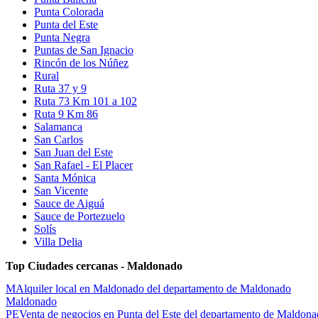
Punta Colorada
Punta del Este
Punta Negra
Puntas de San Ignacio
Rincón de los Núñez
Rural
Ruta 37 y 9
Ruta 73 Km 101 a 102
Ruta 9 Km 86
Salamanca
San Carlos
San Juan del Este
San Rafael - El Placer
Santa Mónica
San Vicente
Sauce de Aiguá
Sauce de Portezuelo
Solís
Villa Delia
Top Ciudades cercanas - Maldonado
M
Alquiler local en Maldonado del departamento de Maldonado
Maldonado
PE
Venta de negocios en Punta del Este del departamento de Maldon