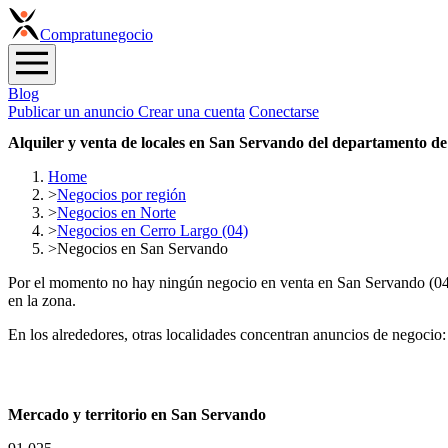
Compra
tunegocio
Blog
Publicar un anuncio
Crear una cuenta
Conectarse
Alquiler y venta de locales en San Servando del departamento d
Home
>
Negocios por región
>
Negocios en Norte
>
Negocios en Cerro Largo (04)
>
Negocios en San Servando
Por el momento no hay ningún negocio en venta en San Servando (0497
en la zona.
En los alrededores, otras localidades concentran anuncios de negocio
Mercado y territorio en San Servando