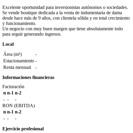
Excelente oportunidad para inversionistas autónomos o sociedades.
Se vende boutique dedicada a la venta de indumentaria de dama
desde hace más de 9 años, con clientela sólida y en total crecimiento
y funcionamiento.
Un negocio con muy buen margen que tiene absolutamente todo
para seguir generando ingresos.
Local
Área (m²)
-
Estacionamiento
-
Renta mensual
-
Informaciones financieras
Facturación
n
n-1
n-2
-
-
-
RON (EBITDA)
n
n-1
n-2
-
-
-
Ejercicio profesional