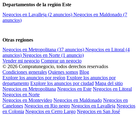
Departamentos de la región Este
Negocios en Lavalleja
(2 anuncios)
Negocios en Maldonado
(7
anuncios)
Otras regiones
Negocios en Metropolitana
(37 anuncios)
Negocios en Litoral
(4
anuncios)
Negocios en Norte
(1 anuncio)
Vender mi negocio
Comprar un negocio
© 2026 Compratunegocio, todos derechos reservados
Condiciones generales
Quienes somos
Blog
Explore los anuncios por regíon
Explore los anuncios por
departamento
Explore los anuncios por ciudad
Mapa del sitio
Negocios en Metropolitana
Negocios en Este
Negocios en Litoral
Negocios en Norte
Negocios en Montevideo
Negocios en Maldonado
Negocios en
Canelones
Negocios en Rio negro
Negocios en Lavalleja
Negocios
en Colonia
Negocios en Cerro Largo
Negocios en San José