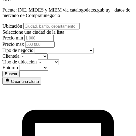
Fuente: INE, MIDES y MIEM vía catalogodatos.gub.uy · datos de
mercado de Compratunegocio
Ubicación
Seleccione una ciudad de la lista
Precio min
Precio max
Tipo de negocio
Clientela
Tipo de ubicación
Entorno
Crear una alerta