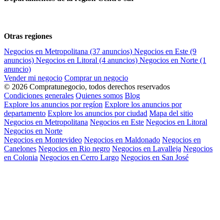
Otras regiones
Negocios en Metropolitana
(37 anuncios)
Negocios en Este
(9
anuncios)
Negocios en Litoral
(4 anuncios)
Negocios en Norte
(1
anuncio)
Vender mi negocio
Comprar un negocio
© 2026 Compratunegocio, todos derechos reservados
Condiciones generales
Quienes somos
Blog
Explore los anuncios por regíon
Explore los anuncios por
departamento
Explore los anuncios por ciudad
Mapa del sitio
Negocios en Metropolitana
Negocios en Este
Negocios en Litoral
Negocios en Norte
Negocios en Montevideo
Negocios en Maldonado
Negocios en
Canelones
Negocios en Rio negro
Negocios en Lavalleja
Negocios
en Colonia
Negocios en Cerro Largo
Negocios en San José