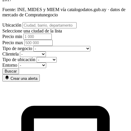
Fuente: INE, MIDES y MIEM vía catalogodatos.gub.uy · datos de
mercado de Compratunegocio
Ubicación
Seleccione una ciudad de la lista
Precio min
Precio max
Tipo de negocio
Clientela
Tipo de ubicación
Entorno
Crear una alerta