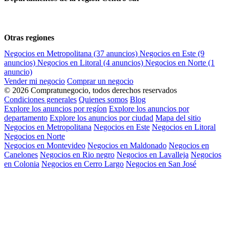
Otras regiones
Negocios en Metropolitana
(37 anuncios)
Negocios en Este
(9
anuncios)
Negocios en Litoral
(4 anuncios)
Negocios en Norte
(1
anuncio)
Vender mi negocio
Comprar un negocio
© 2026 Compratunegocio, todos derechos reservados
Condiciones generales
Quienes somos
Blog
Explore los anuncios por regíon
Explore los anuncios por
departamento
Explore los anuncios por ciudad
Mapa del sitio
Negocios en Metropolitana
Negocios en Este
Negocios en Litoral
Negocios en Norte
Negocios en Montevideo
Negocios en Maldonado
Negocios en
Canelones
Negocios en Rio negro
Negocios en Lavalleja
Negocios
en Colonia
Negocios en Cerro Largo
Negocios en San José