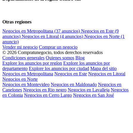
Otras regiones
Negocios en Metropolitana
(37 anuncios)
Negocios en Este
(9
anuncios)
Negocios en Litoral
(4 anuncios)
Negocios en Norte
(1
anuncio)
Vender mi negocio
Comprar un negocio
© 2026 Compratunegocio, todos derechos reservados
Condiciones generales
Quienes somos
Blog
Explore los anuncios por regíon
Explore los anuncios por
departamento
Explore los anuncios por ciudad
Mapa del sitio
Negocios en Metropolitana
Negocios en Este
Negocios en Litoral
Negocios en Norte
Negocios en Montevideo
Negocios en Maldonado
Negocios en
Canelones
Negocios en Rio negro
Negocios en Lavalleja
Negocios
en Colonia
Negocios en Cerro Largo
Negocios en San José