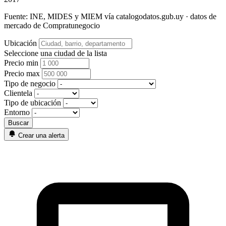
Fuente: INE, MIDES y MIEM vía catalogodatos.gub.uy · datos de
mercado de Compratunegocio
Ubicación
Seleccione una ciudad de la lista
Precio min
Precio max
Tipo de negocio
Clientela
Tipo de ubicación
Entorno
Crear una alerta