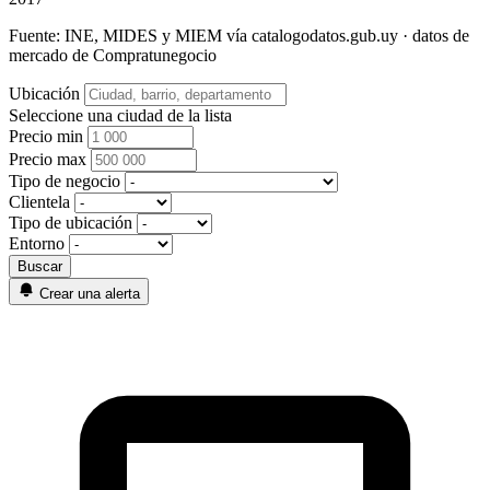
Fuente: INE, MIDES y MIEM vía catalogodatos.gub.uy · datos de
mercado de Compratunegocio
Ubicación
Seleccione una ciudad de la lista
Precio min
Precio max
Tipo de negocio
Clientela
Tipo de ubicación
Entorno
Crear una alerta