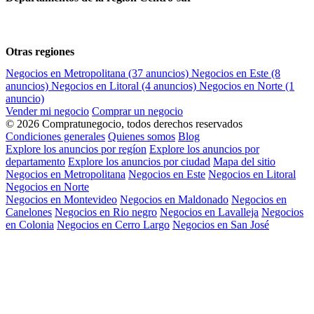
Otras regiones
Negocios en Metropolitana
(37 anuncios)
Negocios en Este
(8
anuncios)
Negocios en Litoral
(4 anuncios)
Negocios en Norte
(1
anuncio)
Vender mi negocio
Comprar un negocio
© 2026 Compratunegocio, todos derechos reservados
Condiciones generales
Quienes somos
Blog
Explore los anuncios por regíon
Explore los anuncios por
departamento
Explore los anuncios por ciudad
Mapa del sitio
Negocios en Metropolitana
Negocios en Este
Negocios en Litoral
Negocios en Norte
Negocios en Montevideo
Negocios en Maldonado
Negocios en
Canelones
Negocios en Rio negro
Negocios en Lavalleja
Negocios
en Colonia
Negocios en Cerro Largo
Negocios en San José