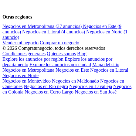
Otras regiones
Negocios en Metropolitana
(37 anuncios)
Negocios en Este
(9
anuncios)
Negocios en Litoral
(4 anuncios)
Negocios en Norte
(1
anuncio)
Vender mi negocio
Comprar un negocio
© 2026 Compratunegocio, todos derechos reservados
Condiciones generales
Quienes somos
Blog
Explore los anuncios por regíon
Explore los anuncios por
departamento
Explore los anuncios por ciudad
Mapa del sitio
Negocios en Metropolitana
Negocios en Este
Negocios en Litoral
Negocios en Norte
Negocios en Montevideo
Negocios en Maldonado
Negocios en
Canelones
Negocios en Rio negro
Negocios en Lavalleja
Negocios
en Colonia
Negocios en Cerro Largo
Negocios en San José