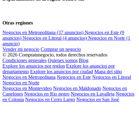
Otras regiones
Negocios en Metropolitana
(37 anuncios)
Negocios en Este
(9
anuncios)
Negocios en Litoral
(4 anuncios)
Negocios en Norte
(1
anuncio)
Vender mi negocio
Comprar un negocio
© 2026 Compratunegocio, todos derechos reservados
Condiciones generales
Quienes somos
Blog
Explore los anuncios por regíon
Explore los anuncios por
departamento
Explore los anuncios por ciudad
Mapa del sitio
Negocios en Metropolitana
Negocios en Este
Negocios en Litoral
Negocios en Norte
Negocios en Montevideo
Negocios en Maldonado
Negocios en
Canelones
Negocios en Rio negro
Negocios en Lavalleja
Negocios
en Colonia
Negocios en Cerro Largo
Negocios en San José