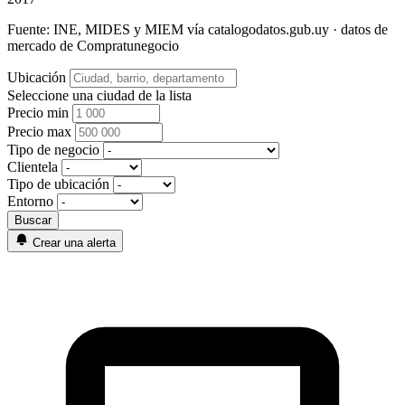
Fuente: INE, MIDES y MIEM vía catalogodatos.gub.uy · datos de
mercado de Compratunegocio
Ubicación
Seleccione una ciudad de la lista
Precio min
Precio max
Tipo de negocio
Clientela
Tipo de ubicación
Entorno
Crear una alerta